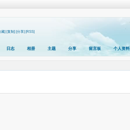
收藏]
[复制]
[分享]
[RSS]
日志
相册
主题
分享
留言板
个人资料