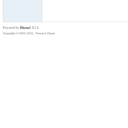
模
Powered by
Discuz!
X3.4
Copyright © 2001-2021, Tencent Cloud.
论
坛