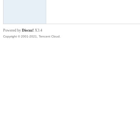
模
Powered by
Discuz!
X3.4
Copyright © 2001-2021, Tencent Cloud.
论
坛