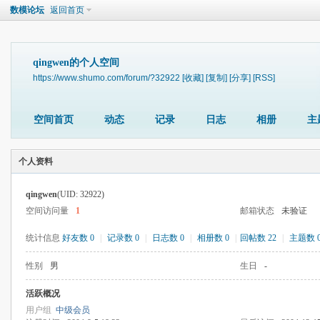
数模论坛
返回首页
qingwen的个人空间
https://www.shumo.com/forum/?32922
[收藏]
[复制]
[分享]
[RSS]
空间首页
动态
记录
日志
相册
主
个人资料
qingwen
(UID: 32922)
空间访问量
1
邮箱状态
未验证
统计信息
好友数 0
|
记录数 0
|
日志数 0
|
相册数 0
|
回帖数 22
|
主题数 
性别
男
生日
-
活跃概况
用户组
中级会员