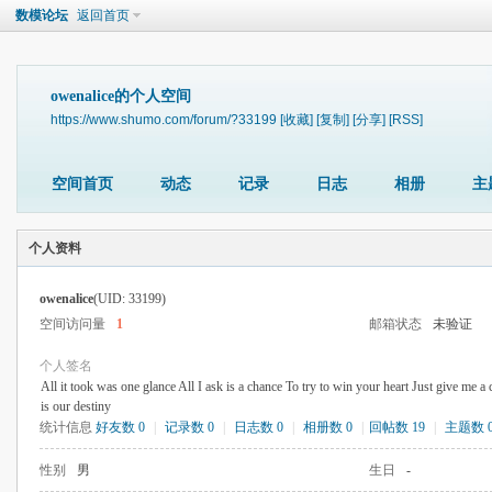
数模论坛
返回首页
owenalice的个人空间
https://www.shumo.com/forum/?33199
[收藏]
[复制]
[分享]
[RSS]
空间首页
动态
记录
日志
相册
主
个人资料
owenalice
(UID: 33199)
空间访问量
1
邮箱状态
未验证
个人签名
All it took was one glance All I ask is a chance To try to win your heart Just give me a 
is our destiny
统计信息
好友数 0
|
记录数 0
|
日志数 0
|
相册数 0
|
回帖数 19
|
主题数 
性别
男
生日
-