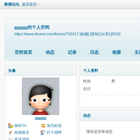
数模论坛
返回首页
gggggg的个人空间
https://www.shumo.com/forum/?33417
[收藏]
[复制]
[分享]
[RSS]
空间首页
动态
记录
日志
相册
主
头像
个人资料
性别
男
生日
动态
gggggg
收听TA
加为好友
现在还没有动态
给我留言
打个招呼
发送消息