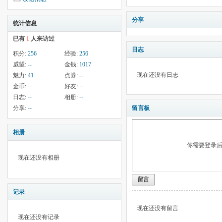
分享
统计信息
已有
1
人来访过
日志
积分:
256
经验:
256
威望:
--
金钱:
1017
现在还没有日志
魅力:
41
点券:
--
金币:
--
好友:
--
日志:
--
相册:
--
分享:
--
留言板
相册
你需要登录
现在还没有相册
留言
记录
现在还没有留言
现在还没有记录