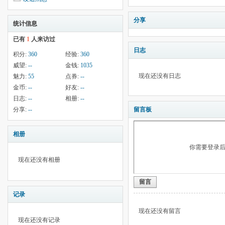
分享
统计信息
已有
1
人来访过
日志
积分:
360
经验:
360
威望:
--
金钱:
1035
现在还没有日志
魅力:
55
点券:
--
金币:
--
好友:
--
日志:
--
相册:
--
分享:
--
留言板
相册
你需要登录
现在还没有相册
留言
记录
现在还没有留言
现在还没有记录