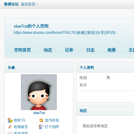
数模论坛
返回首页
xiao7cn的个人空间
https://www.shumo.com/forum/?34178
[收藏]
[复制]
[分享]
[RSS]
空间首页
动态
记录
日志
相册
主
头像
个人资料
性别
男
生日
动态
xiao7cn
收听TA
加为好友
现在还没有动态
给我留言
打个招呼
发送消息