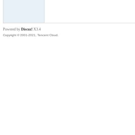
模
Powered by
Discuz!
X3.4
Copyright © 2001-2021, Tencent Cloud.
论
坛