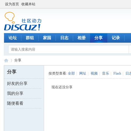
设为首页
收藏本站
论坛
群组
家园
日志
相册
分享
记录
分享
分享
按类型查看:
全部
|
网址
|
视频
|
音乐
|
Flash
|
日
好友的分享
数
›
现在还没分享
我的分享
随便看看