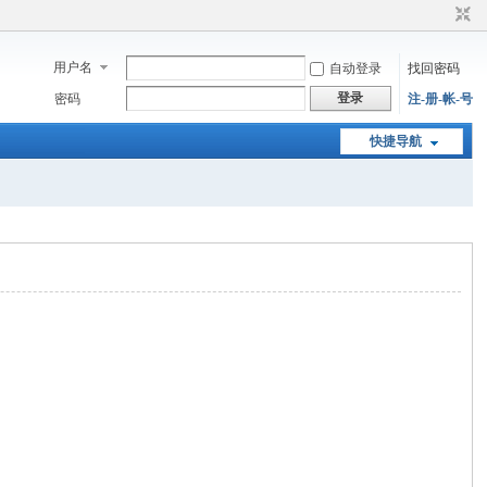
用户名
自动登录
找回密码
登录
密码
注-册-帐-号
快捷导航