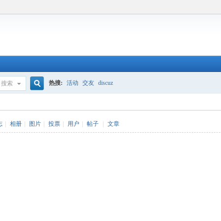
热搜:
活动
交友
discuz
搜索
搜
志
|
相册
|
图片
|
投票
|
用户
|
帖子
|
文章
索