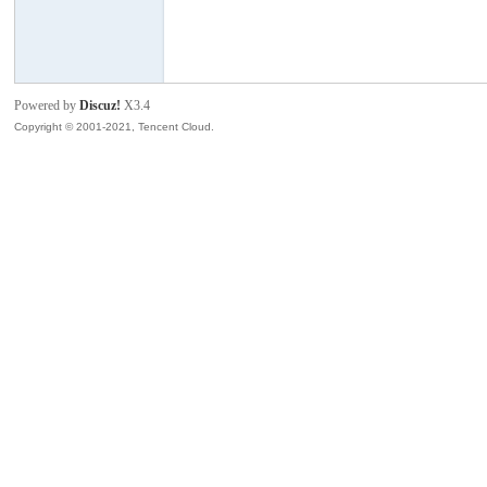
模
Powered by
Discuz!
X3.4
Copyright © 2001-2021, Tencent Cloud.
论
坛