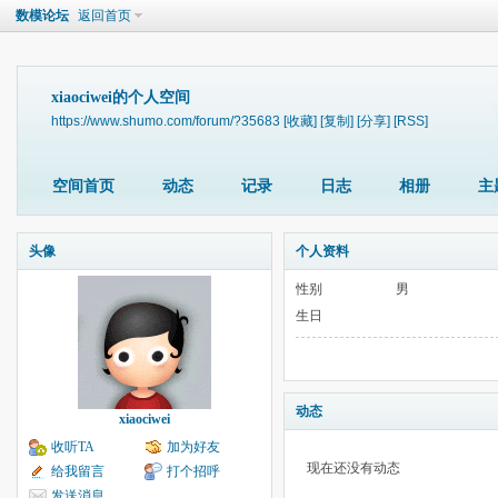
数模论坛
返回首页
xiaociwei的个人空间
https://www.shumo.com/forum/?35683
[收藏]
[复制]
[分享]
[RSS]
空间首页
动态
记录
日志
相册
主
头像
个人资料
性别
男
生日
动态
xiaociwei
收听TA
加为好友
现在还没有动态
给我留言
打个招呼
发送消息