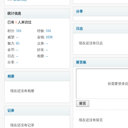
分享
统计信息
已有
1
人来访过
日志
积分:
316
经验:
316
威望:
--
金钱:
1036
现在还没有日志
魅力:
65
点券:
--
金币:
--
好友:
--
日志:
--
相册:
--
分享:
--
留言板
相册
你需要登录
现在还没有相册
留言
记录
现在还没有留言
现在还没有记录