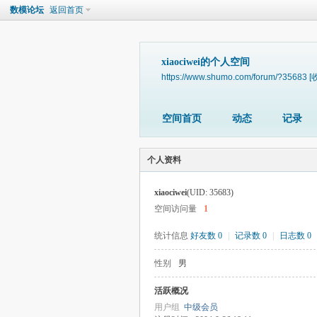
数模论坛
返回首页
xiaociwei的个人空间
https://www.shumo.com/forum/?35683
[
空间首页
动态
记录
个人资料
xiaociwei
(UID: 35683)
空间访问量
1
统计信息
好友数 0
|
记录数 0
|
日志数 0
性别
男
活跃概况
用户组
中级会员