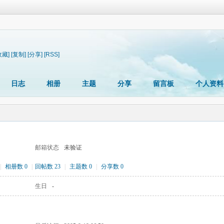
收藏]
[复制]
[分享]
[RSS]
日志
相册
主题
分享
留言板
个人资料
邮箱状态
未验证
|
相册数 0
|
回帖数 23
|
主题数 0
|
分享数 0
生日
-