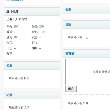
分享
统计信息
已有
1
人来访过
日志
积分:
299
经验:
299
威望:
--
金钱:
1027
现在还没有日志
魅力:
48
点券:
--
金币:
--
好友:
--
日志:
--
相册:
--
分享:
--
留言板
相册
你需要登录
现在还没有相册
留言
记录
现在还没有留言
现在还没有记录