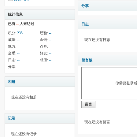
分享
统计信息
已有
--
人来访过
日志
积分:
235
经验:
--
威望:
--
金钱:
--
现在还没有日志
魅力:
--
点券:
--
金币:
--
好友:
--
日志:
--
相册:
--
留言板
分享:
--
相册
你需要登录
现在还没有相册
留言
记录
现在还没有留言
现在还没有记录