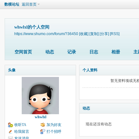
数模论坛
返回首页
whwlxl的个人空间
https://www.shumo.com/forum/?36450
[收藏]
[复制]
[分享]
[RSS]
空间首页
动态
记录
日志
相册
主
头像
个人资料
暂无资料项或无
动态
whwlxl
现在还没有动态
收听TA
加为好友
给我留言
打个招呼
发送消息