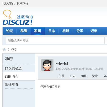
设为首页
收藏本站
论坛
群组
家园
日志
相册
分享
记录
动态
动态
whwlxl
好友的动态
https://www.shumo.com/forum/?1260038
数
›
主题
日志
相册
记录
分
我的动态
随便看看
还没有相关动态