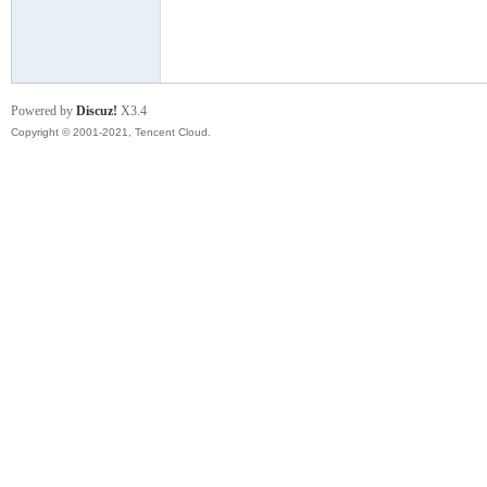
模
Powered by
Discuz!
X3.4
Copyright © 2001-2021, Tencent Cloud.
论
坛