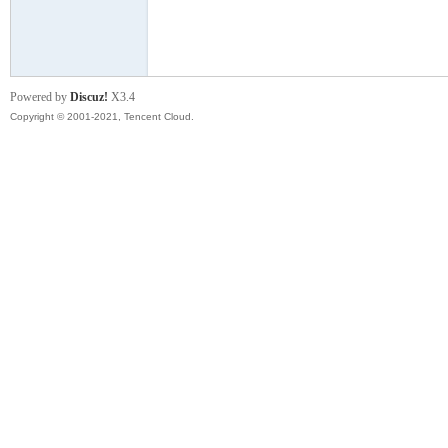
模
Powered by
Discuz!
X3.4
Copyright © 2001-2021, Tencent Cloud.
论
坛