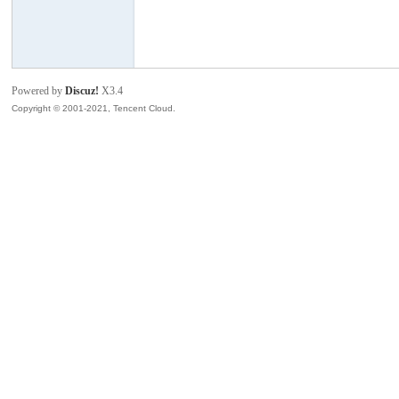
模
Powered by
Discuz!
X3.4
Copyright © 2001-2021, Tencent Cloud.
论
坛