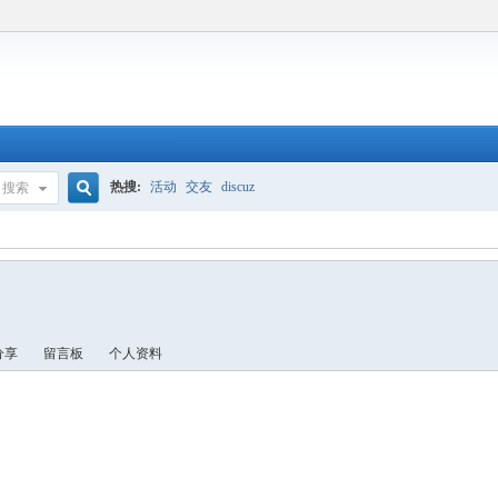
热搜:
活动
交友
discuz
搜索
搜
索
分享
留言板
个人资料