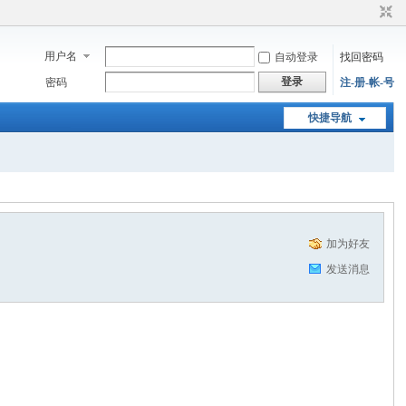
用户名
自动登录
找回密码
登录
密码
注-册-帐-号
快捷导航
加为好友
发送消息