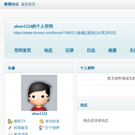
数模论坛
返回首页
alone1224的个人空间
https://www.shumo.com/forum/?36611
[收藏]
[复制]
[分享]
[RSS]
空间首页
动态
记录
日志
相册
主
头像
个人资料
暂无资料项或无
动态
alone1224
现在还没有动态
收听TA
加为好友
给我留言
打个招呼
发送消息