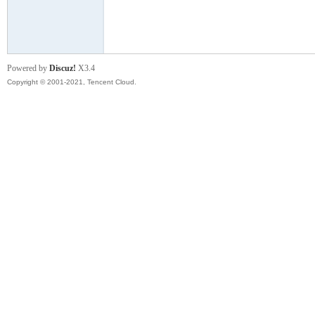
模
Powered by
Discuz!
X3.4
Copyright © 2001-2021, Tencent Cloud.
论
坛