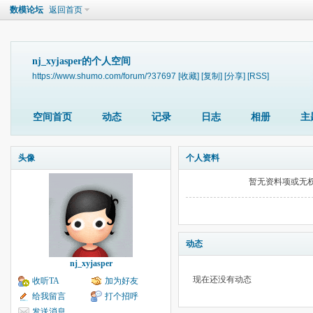
数模论坛
返回首页
nj_xyjasper的个人空间
https://www.shumo.com/forum/?37697
[收藏]
[复制]
[分享]
[RSS]
空间首页
动态
记录
日志
相册
主
头像
个人资料
暂无资料项或无
动态
nj_xyjasper
现在还没有动态
收听TA
加为好友
给我留言
打个招呼
发送消息