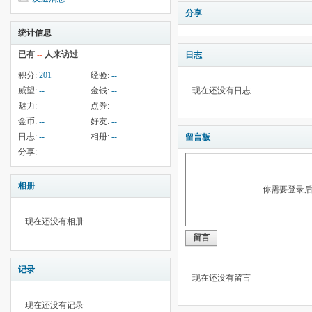
分享
统计信息
已有
--
人来访过
日志
积分:
201
经验:
--
威望:
--
金钱:
--
现在还没有日志
魅力:
--
点券:
--
金币:
--
好友:
--
日志:
--
相册:
--
留言板
分享:
--
相册
你需要登录
现在还没有相册
留言
记录
现在还没有留言
现在还没有记录