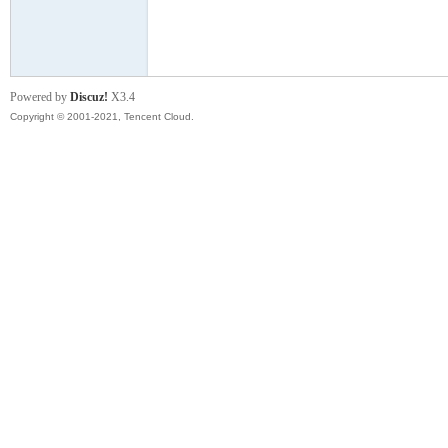
模
Powered by
Discuz!
X3.4
Copyright © 2001-2021, Tencent Cloud.
论
坛