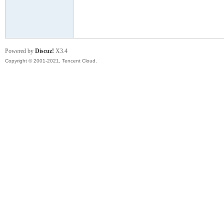
模
Powered by
Discuz!
X3.4
Copyright © 2001-2021, Tencent Cloud.
论
坛