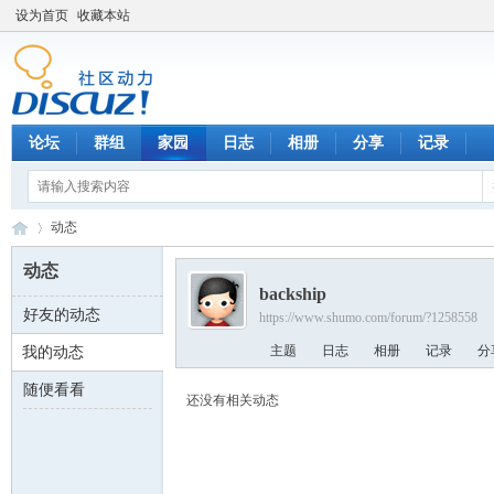
设为首页
收藏本站
论坛
群组
家园
日志
相册
分享
记录
动态
动态
backship
好友的动态
https://www.shumo.com/forum/?1258558
数
›
主题
日志
相册
记录
分
我的动态
随便看看
还没有相关动态