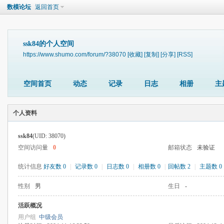
数模论坛
返回首页
ssk84的个人空间
https://www.shumo.com/forum/?38070
[收藏]
[复制]
[分享]
[RSS]
空间首页
动态
记录
日志
相册
主
个人资料
ssk84
(UID: 38070)
空间访问量
0
邮箱状态
未验证
统计信息
好友数 0
|
记录数 0
|
日志数 0
|
相册数 0
|
回帖数 2
|
主题数 0
性别
男
生日
-
活跃概况
用户组
中级会员