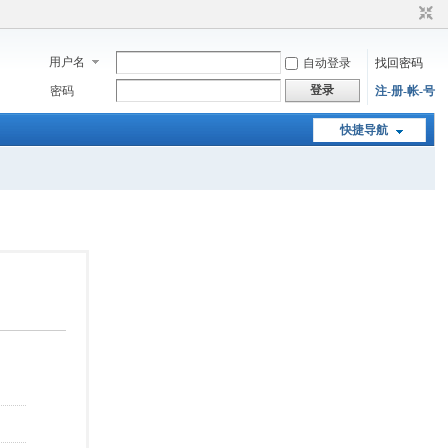
用户名
自动登录
找回密码
登录
密码
注-册-帐-号
快捷导航