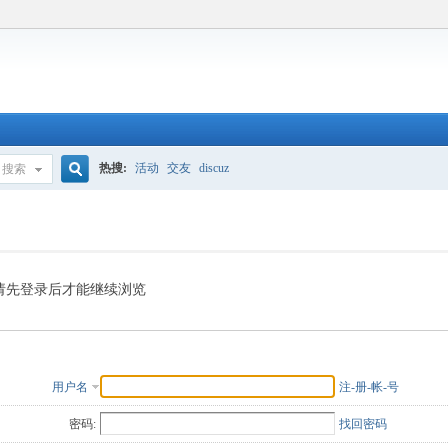
热搜:
活动
交友
discuz
搜索
搜
索
请先登录后才能继续浏览
用户名
注-册-帐-号
密码:
找回密码