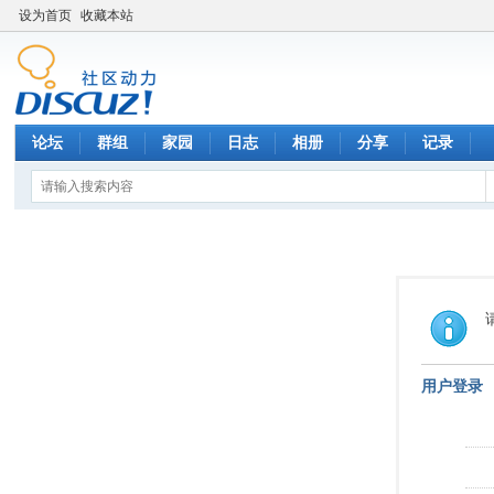
设为首页
收藏本站
论坛
群组
家园
日志
相册
分享
记录
用户登录