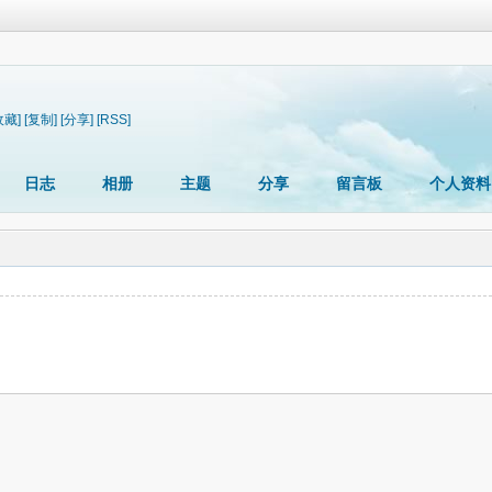
收藏]
[复制]
[分享]
[RSS]
日志
相册
主题
分享
留言板
个人资料