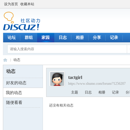
设为首页
收藏本站
论坛
群组
家园
日志
相册
分享
记录
动态
动态
tactgirl
好友的动态
https://www.shumo.com/forum/?1256207
数
›
主题
日志
相册
记录
分
我的动态
随便看看
还没有相关动态