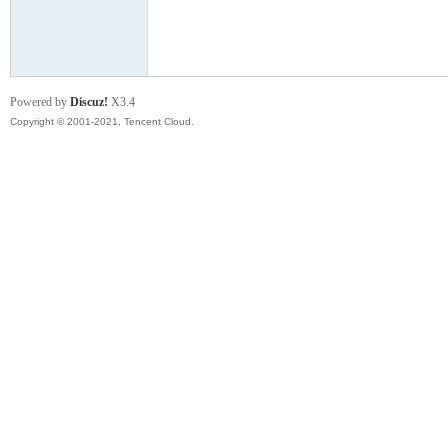
模
Powered by
Discuz!
X3.4
Copyright © 2001-2021, Tencent Cloud.
论
坛