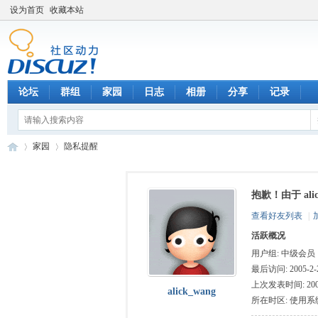
设为首页
收藏本站
论坛
群组
家园
日志
相册
分享
记录
家园
隐私提醒
抱歉！由于 al
数
›
›
查看好友列表
|
活跃概况
用户组:
中级会员
最后访问: 2005-2-2
上次发表时间: 2005-
alick_wang
所在时区: 使用