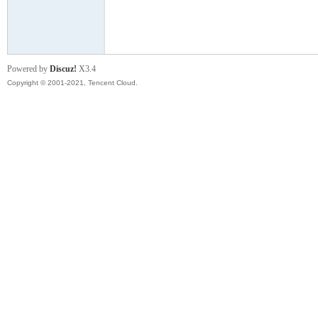
模
Powered by
Discuz!
X3.4
Copyright © 2001-2021, Tencent Cloud.
论
坛