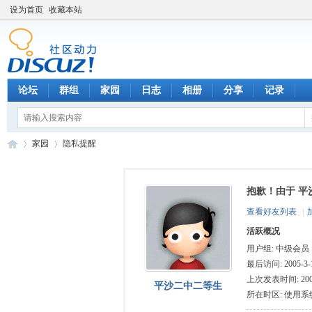
设为首页
收藏本站
论坛
群组
家园
日志
相册
分享
记录
家园
隐私提醒
抱歉！由于 平
数
›
›
查看好友列表
|
活跃概况
用户组:
中级会员
最后访问: 2005-3-1
上次发表时间: 2005-
平沙二中二等生
所在时区: 使用