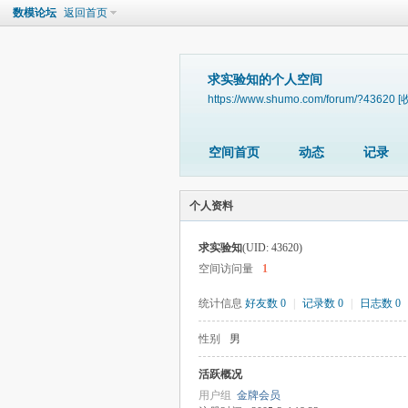
数模论坛
返回首页
求实验知的个人空间
https://www.shumo.com/forum/?43620
[
空间首页
动态
记录
个人资料
求实验知
(UID: 43620)
空间访问量
1
统计信息
好友数 0
|
记录数 0
|
日志数 0
性别
男
活跃概况
用户组
金牌会员