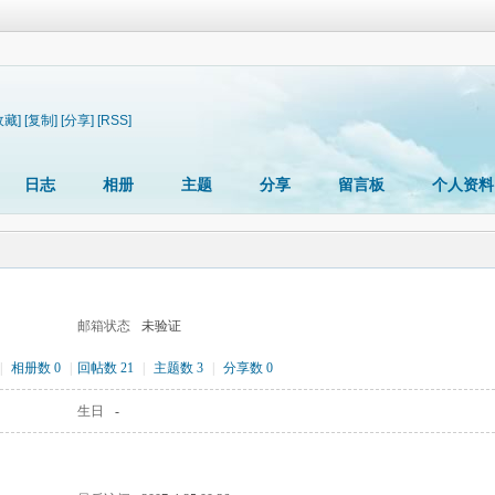
收藏]
[复制]
[分享]
[RSS]
日志
相册
主题
分享
留言板
个人资料
邮箱状态
未验证
|
相册数 0
|
回帖数 21
|
主题数 3
|
分享数 0
生日
-