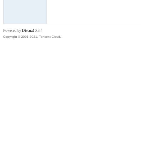
模
Powered by
Discuz!
X3.4
Copyright © 2001-2021, Tencent Cloud.
论
坛