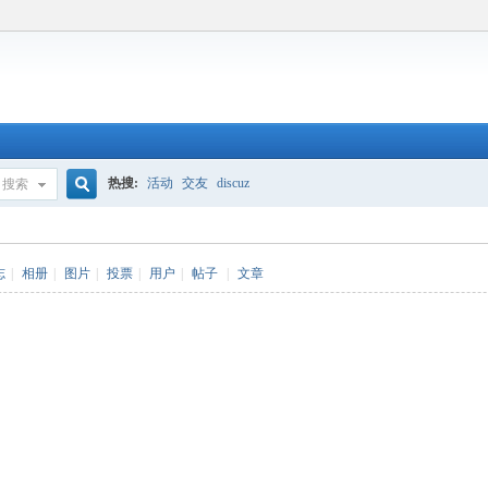
热搜:
活动
交友
discuz
搜索
搜
志
|
相册
|
图片
|
投票
|
用户
|
帖子
|
文章
索