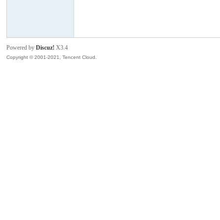
模
Powered by
Discuz!
X3.4
Copyright © 2001-2021, Tencent Cloud.
论
坛