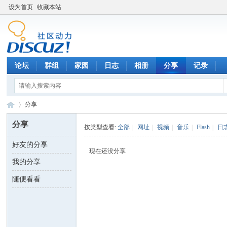
设为首页
收藏本站
论坛
群组
家园
日志
相册
分享
记录
分享
分享
按类型查看:
全部
|
网址
|
视频
|
音乐
|
Flash
|
日
好友的分享
数
›
现在还没分享
我的分享
随便看看