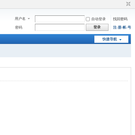
用户名
自动登录
找回密码
登录
密码
注-册-帐-号
快捷导航