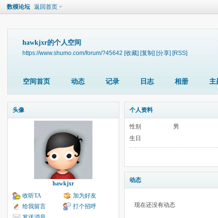
数模论坛
返回首页
hawkjxr的个人空间
https://www.shumo.com/forum/?45642
[收藏]
[复制]
[分享]
[RSS]
空间首页
动态
记录
日志
相册
主
头像
个人资料
性别
男
生日
动态
hawkjxr
收听TA
加为好友
现在还没有动态
给我留言
打个招呼
发送消息