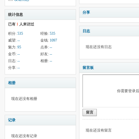
分享
统计信息
已有
1
人来访过
日志
积分:
535
经验:
535
威望:
--
金钱:
1097
现在还没有日志
魅力:
95
点券:
--
金币:
--
好友:
--
日志:
--
相册:
--
分享:
--
留言板
相册
你需要登录
现在还没有相册
留言
记录
现在还没有留言
现在还没有记录