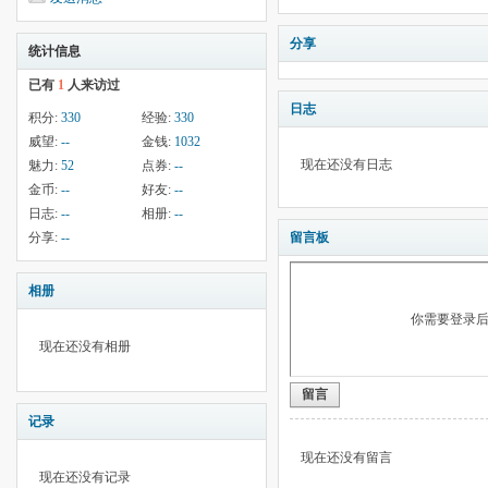
分享
统计信息
已有
1
人来访过
日志
积分:
330
经验:
330
威望:
--
金钱:
1032
现在还没有日志
魅力:
52
点券:
--
金币:
--
好友:
--
日志:
--
相册:
--
分享:
--
留言板
相册
你需要登录
现在还没有相册
留言
记录
现在还没有留言
现在还没有记录