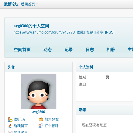
数模论坛
返回首页
ayg0306的个人空间
https://www.shumo.com/forum/?45773
[收藏]
[复制]
[分享]
[RSS]
空间首页
动态
记录
日志
相册
主
头像
个人资料
性别
男
生日
动态
ayg0306
收听TA
加为好友
现在还没有动态
给我留言
打个招呼
发送消息