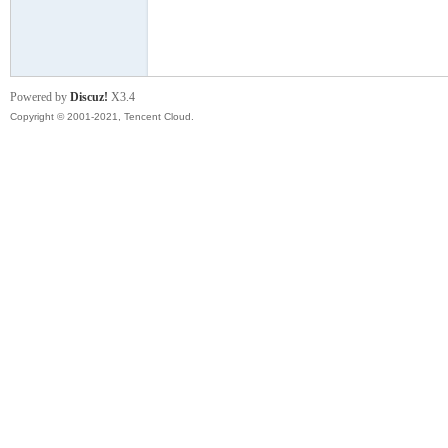
模
Powered by
Discuz!
X3.4
Copyright © 2001-2021, Tencent Cloud.
论
坛