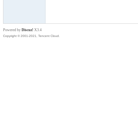
模
Powered by
Discuz!
X3.4
Copyright © 2001-2021, Tencent Cloud.
论
坛