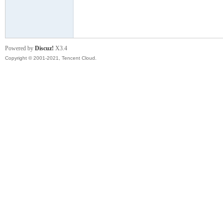
模
Powered by
Discuz!
X3.4
Copyright © 2001-2021, Tencent Cloud.
论
坛