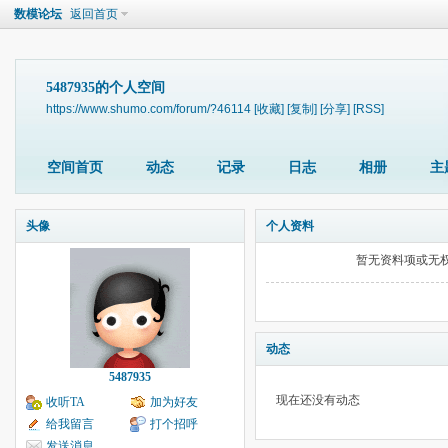
数模论坛
返回首页
5487935的个人空间
https://www.shumo.com/forum/?46114
[收藏]
[复制]
[分享]
[RSS]
空间首页
动态
记录
日志
相册
主
头像
个人资料
暂无资料项或无
动态
5487935
现在还没有动态
收听TA
加为好友
给我留言
打个招呼
发送消息