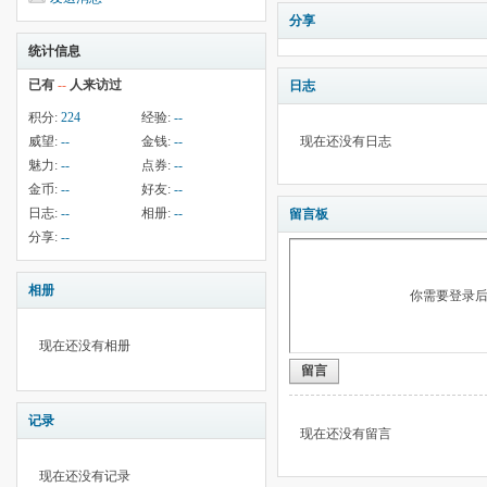
分享
统计信息
已有
--
人来访过
日志
积分:
224
经验:
--
威望:
--
金钱:
--
现在还没有日志
魅力:
--
点券:
--
金币:
--
好友:
--
日志:
--
相册:
--
留言板
分享:
--
相册
你需要登录
现在还没有相册
留言
记录
现在还没有留言
现在还没有记录