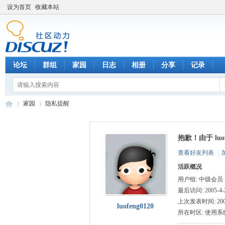
设为首页
收藏本站
论坛
群组
家园
日志
相册
分享
记录
家园
隐私提醒
抱歉！由于 lu
数
›
›
查看好友列表
|
活跃概况
用户组:
中级会员
最后访问: 2005-4-2
上次发表时间: 2005-
luofeng0120
所在时区: 使用