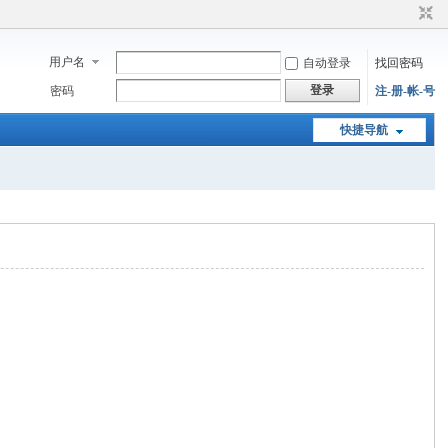
用户名
自动登录
找回密码
登录
密码
注-册-帐-号
快捷导航