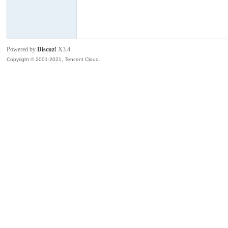
模
Powered by
Discuz!
X3.4
Copyright © 2001-2021, Tencent Cloud.
论
坛