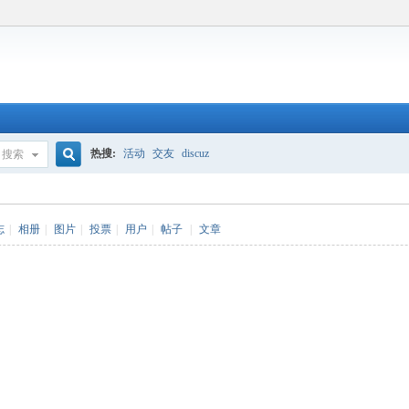
热搜:
活动
交友
discuz
搜索
搜
志
|
相册
|
图片
|
投票
|
用户
|
帖子
|
文章
索