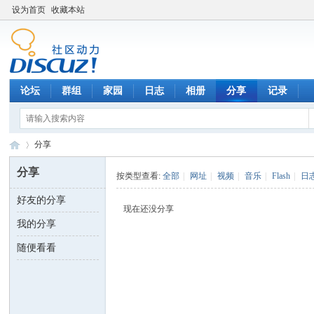
设为首页
收藏本站
论坛
群组
家园
日志
相册
分享
记录
分享
分享
按类型查看:
全部
|
网址
|
视频
|
音乐
|
Flash
|
日
好友的分享
数
›
现在还没分享
我的分享
随便看看