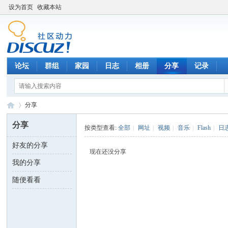
设为首页
收藏本站
论坛
群组
家园
日志
相册
分享
记录
分享
分享
按类型查看:
全部
|
网址
|
视频
|
音乐
|
Flash
|
日
好友的分享
数
›
现在还没分享
我的分享
随便看看