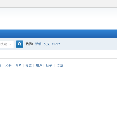
热搜:
活动
交友
discuz
搜索
搜
志
|
相册
|
图片
|
投票
|
用户
|
帖子
|
文章
索