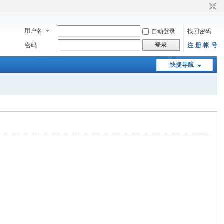
用户名
自动登录
找回密码
登录
密码
注-册-帐-号
快捷导航