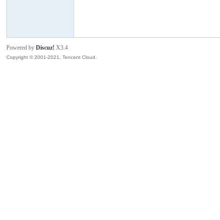
模
Powered by
Discuz!
X3.4
Copyright © 2001-2021, Tencent Cloud.
论
坛