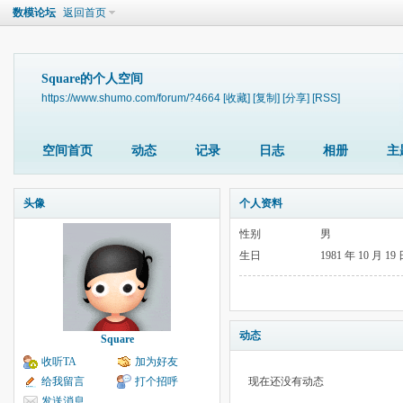
数模论坛
返回首页
Square的个人空间
https://www.shumo.com/forum/?4664
[收藏]
[复制]
[分享]
[RSS]
空间首页
动态
记录
日志
相册
主
头像
个人资料
性别
男
生日
1981 年 10 月 19
动态
Square
收听TA
加为好友
给我留言
打个招呼
现在还没有动态
发送消息