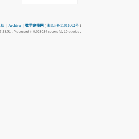
机版
|
Archiver
|
数学建模网
(
湘ICP备11011602号
)
7 23:51
, Processed in 0.023024 second(s), 10 queries .