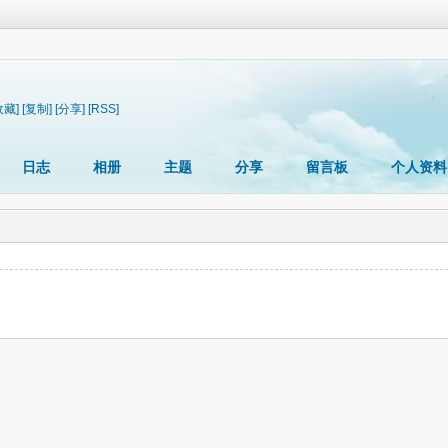
收藏]
[复制]
[分享]
[RSS]
日志
相册
主题
分享
留言板
个人资料