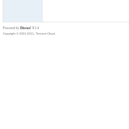
模
Powered by
Discuz!
X3.4
Copyright © 2001-2021, Tencent Cloud.
论
坛