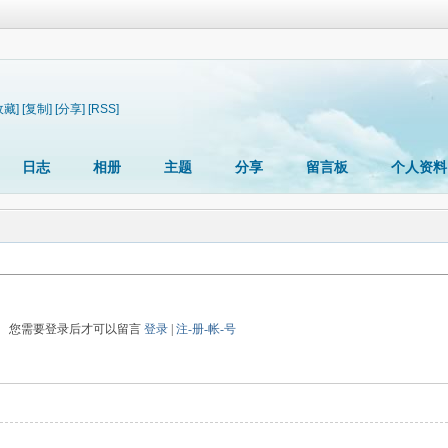
收藏]
[复制]
[分享]
[RSS]
日志
相册
主题
分享
留言板
个人资料
您需要登录后才可以留言
登录
|
注-册-帐-号