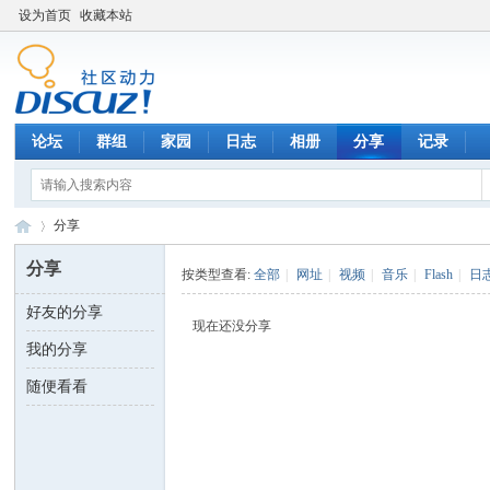
设为首页
收藏本站
论坛
群组
家园
日志
相册
分享
记录
分享
分享
按类型查看:
全部
|
网址
|
视频
|
音乐
|
Flash
|
日
好友的分享
数
›
现在还没分享
我的分享
随便看看