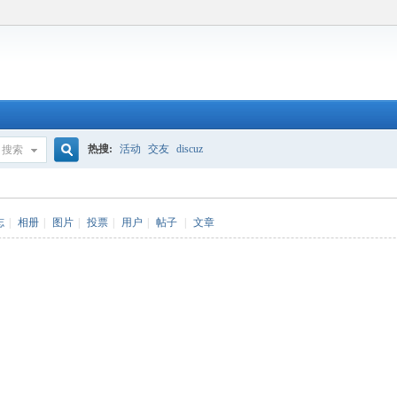
热搜:
活动
交友
discuz
搜索
搜
志
|
相册
|
图片
|
投票
|
用户
|
帖子
|
文章
索