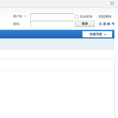
用户名
自动登录
找回密码
登录
密码
注-册-帐-号
快捷导航