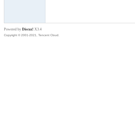
模
Powered by
Discuz!
X3.4
Copyright © 2001-2021, Tencent Cloud.
论
坛