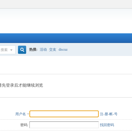
热搜:
活动
交友
discuz
搜索
搜
索
请先登录后才能继续浏览
用户名
注-册-帐-号
密码:
找回密码