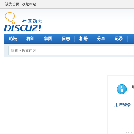
设为首页
收藏本站
论坛
群组
家园
日志
相册
分享
记录
用户登录