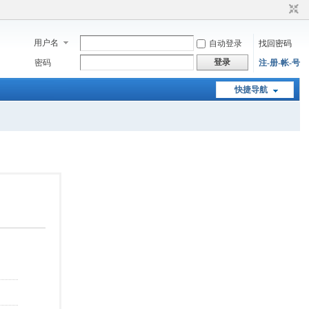
用户名
自动登录
找回密码
登录
密码
注-册-帐-号
快捷导航