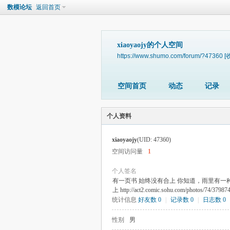
数模论坛
返回首页
xiaoyaojy的个人空间
https://www.shumo.com/forum/?47360
[
空间首页
动态
记录
个人资料
xiaoyaojy
(UID: 47360)
空间访问量
1
个人签名
有一页书 始终没有合上 你知道，雨里有一
上 http://act2.comic.sohu.com/photos/74/379874
统计信息
好友数 0
|
记录数 0
|
日志数 0
性别
男