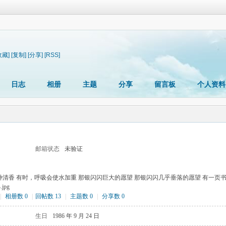
收藏]
[复制]
[分享]
[RSS]
日志
相册
主题
分享
留言板
个人资料
邮箱状态
未验证
种清香 有时，呼吸会使水加重 那银闪闪巨大的愿望 那银闪闪几乎垂落的愿望 有一页
.jpg
|
相册数 0
|
回帖数 13
|
主题数 0
|
分享数 0
生日
1986 年 9 月 24 日