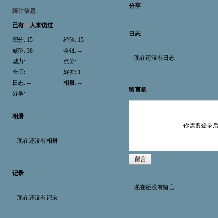
分享
统计信息
已有
9
人来访过
日志
积分:
15
经验:
15
威望:
38
金钱:
--
现在还没有日志
魅力:
--
点券:
--
金币:
--
好友:
1
日志:
--
相册:
--
留言板
分享:
--
相册
你需要登录
现在还没有相册
留言
记录
现在还没有留言
现在还没有记录