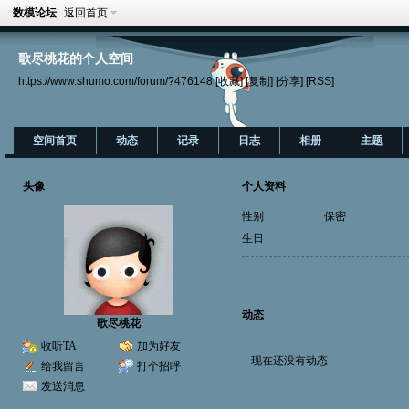
数模论坛
返回首页
歌尽桃花的个人空间
https://www.shumo.com/forum/?476148
[收藏]
[复制]
[分享]
[RSS]
空间首页
动态
记录
日志
相册
主题
头像
个人资料
性别
保密
生日
动态
歌尽桃花
收听TA
加为好友
现在还没有动态
给我留言
打个招呼
发送消息