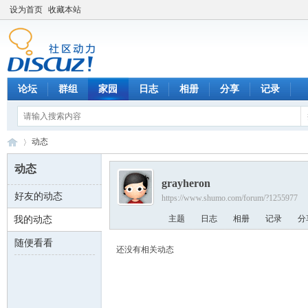
设为首页
收藏本站
论坛
群组
家园
日志
相册
分享
记录
动态
动态
grayheron
好友的动态
https://www.shumo.com/forum/?1255977
数
›
主题
日志
相册
记录
分
我的动态
随便看看
还没有相关动态