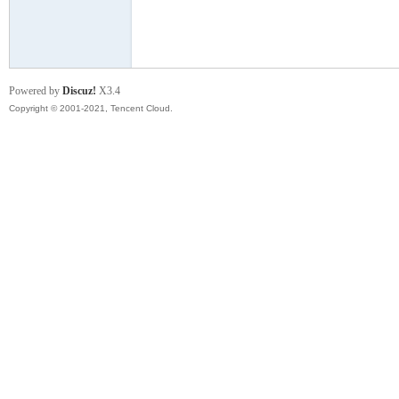
模
Powered by
Discuz!
X3.4
Copyright © 2001-2021, Tencent Cloud.
论
坛