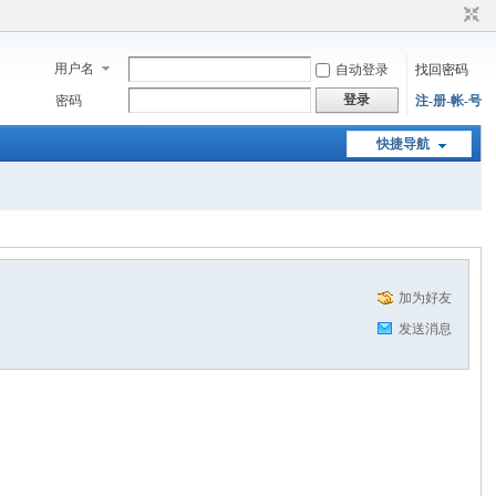
用户名
自动登录
找回密码
登录
密码
注-册-帐-号
快捷导航
加为好友
发送消息