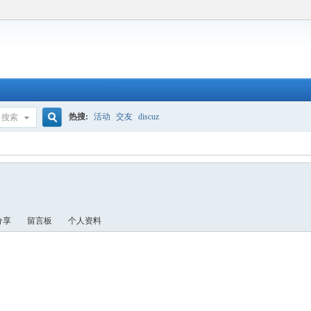
热搜:
活动
交友
discuz
搜索
搜
索
分享
留言板
个人资料