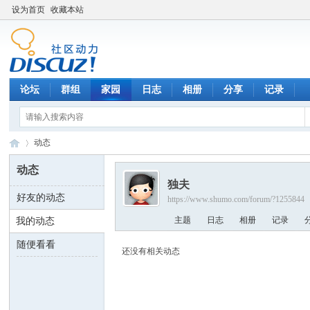
设为首页
收藏本站
论坛
群组
家园
日志
相册
分享
记录
动态
动态
独夫
好友的动态
https://www.shumo.com/forum/?1255844
数
›
主题
日志
相册
记录
我的动态
随便看看
还没有相关动态