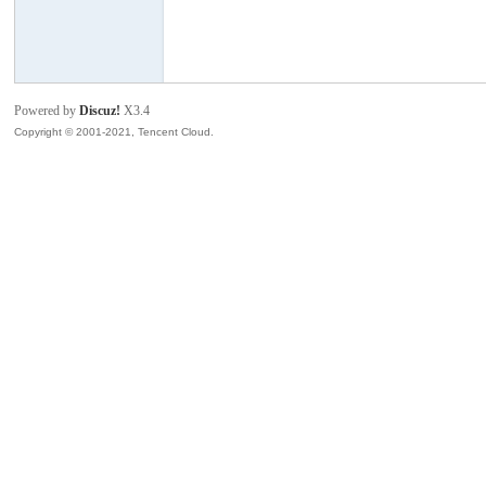
模
Powered by
Discuz!
X3.4
Copyright © 2001-2021, Tencent Cloud.
论
坛